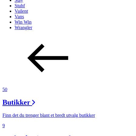
Stay
Stuhf
Vailent
Vans
Win Win
Wrangler
50
Butikker
Finn det du trenger blant et bredt utvalg butikker
9