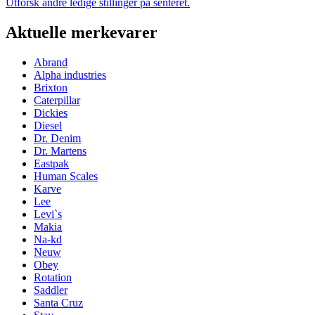
Utforsk andre ledige stillinger på senteret.
Aktuelle merkevarer
Abrand
Alpha industries
Brixton
Caterpillar
Dickies
Diesel
Dr. Denim
Dr. Martens
Eastpak
Human Scales
Karve
Lee
Levi`s
Makia
Na-kd
Neuw
Obey
Rotation
Saddler
Santa Cruz