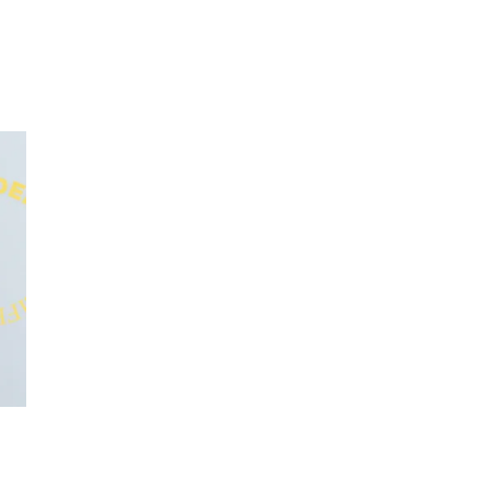
Merker
Inspirasjon
Søk
Åpningstider
Praktisk informasjon
Ledige stillinger
Magasin
Nyhet
Kundeklubb