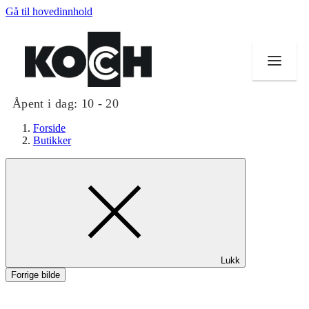
Gå til hovedinnhold
Åpent i dag:
10 - 20
Forside
Butikker
Butikker
Mat og drikke
Helse
Lukk
Aktiviteter
Forrige bilde
Tilbud