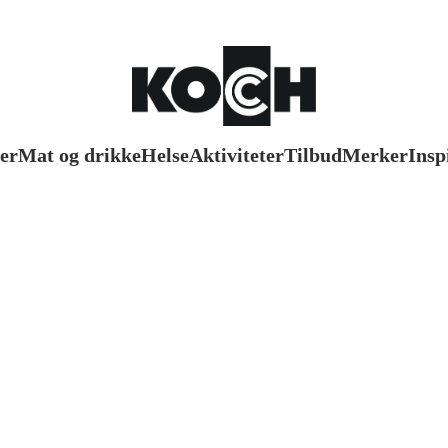
er
Mat og drikke
Helse
Aktiviteter
Tilbud
Merker
Insp