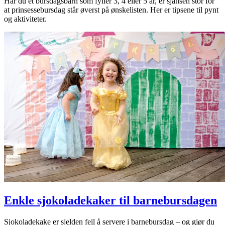
Har du et bursdagsbarn som fyller 3, 4 eller 5 år, er sjansen stor for
at prinsessebursdag står øverst på ønskelisten. Her er tipsene til pynt
og aktiviteter.
Enkle sjokoladekaker til barnebursdagen
Sjokoladekake er sjelden feil å servere i barnebursdag – og gjør du