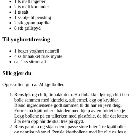
1 ts malt ingefær
2 ts malt koriander
1 ts salt
1 ss olje til pensling
2 stk grønn paprika
8 stk grillspyd
Til yoghurtdressing
1 beger yoghurt naturell
4 ss finhakket frisk mynte
ca. 1 ss sitronsaft
Slik gjør du
Oppskriften gir ca. 24 kjøttboller.
Rens løk og chili, finhakk dem. Ha finhakket løk og chili i en
bolle sammen med kjøttdeig, griljermel, egg og krydder.
Bland ingrediensene godt sammen til du har en jevn deig.
Form små kjøttboller i hånden med hjelp av en fuktet teskje.
Legg bollene på en tallerken med plastfolie, da blir det lettere
å ta dem opp når de skal tres på spyd.
Rens paprika og skjær den i passe store biter. Tre kjøttboller
og paprika på spyd. Pensle kjøttbollene med litt olje og legg