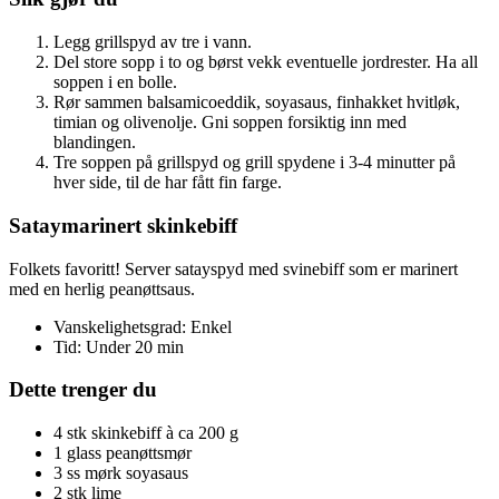
Legg grillspyd av tre i vann.
Del store sopp i to og børst vekk eventuelle jordrester. Ha all
soppen i en bolle.
Rør sammen balsamicoeddik, soyasaus, finhakket hvitløk,
timian og olivenolje. Gni soppen forsiktig inn med
blandingen.
Tre soppen på grillspyd og grill spydene i 3-4 minutter på
hver side, til de har fått fin farge.
Sataymarinert skinkebiff
Folkets favoritt! Server satayspyd med svinebiff som er marinert
med en herlig peanøttsaus.
Vanskelighetsgrad: Enkel
Tid: Under 20 min
Dette trenger du
4 stk skinkebiff à ca 200 g
1 glass peanøttsmør
3 ss mørk soyasaus
2 stk lime