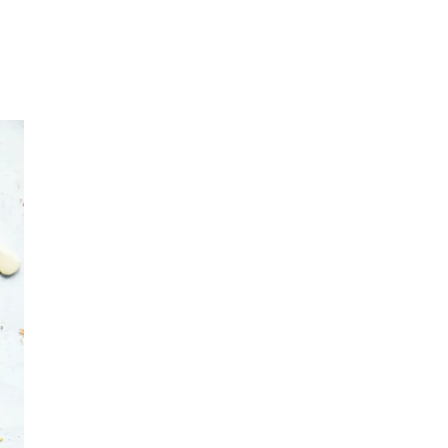
Merker
Inspirasjon
Søk
Åpningstider
Praktisk informasjon
Ledige stillinger
Magasin
Nyhet
Kundeklubb