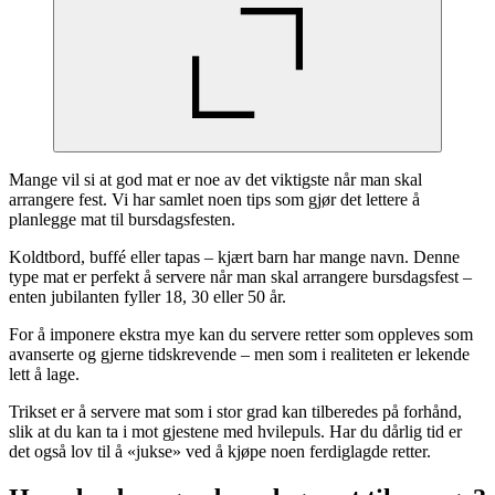
Mange vil si at god mat er noe av det viktigste når man skal
arrangere fest. Vi har samlet noen tips som gjør det lettere å
planlegge mat til bursdagsfesten.
Koldtbord, buffé eller tapas – kjært barn har mange navn. Denne
type mat er perfekt å servere når man skal arrangere bursdagsfest –
enten jubilanten fyller 18, 30 eller 50 år.
For å imponere ekstra mye kan du servere retter som oppleves som
avanserte og gjerne tidskrevende – men som i realiteten er lekende
lett å lage.
Trikset er å servere mat som i stor grad kan tilberedes på forhånd,
slik at du kan ta i mot gjestene med hvilepuls. Har du dårlig tid er
det også lov til å «jukse» ved å kjøpe noen ferdiglagde retter.