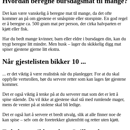
Hvordan beregne bursdagsmat til mange?
Det kan være vanskelig å beregne mat til mange, da det ofte
kommer an på om gjestene er småspiste eller storspiste. En god regel
er å beregne ca. 500 gram mat per person, der cirka halvparten er
kjøtt eller fisk.
Har du bedt mange kvinner, barn eller eldre i bursdagen din, kan du
trygt beregne litt mindre. Men husk – lager du skikkelig digg mat
spiser gjestene gjerne litt ekstra.
Når gjestelisten bikker 10 ...
... er det viktig å være realistisk når du planlegger. For at du skal
oppfylle vertsrollen, bør du servere retter som kan lages før gjestene
kommer.
Det er også viktig å tenke på at du serverer mat som det er lett å
spise stående. Du vil ikke at gjestene skal stå med rumlende mager,
mens de venter på at stolene skal bli ledige.
Det er også lurt å servere et bredt utvalg, slik at alle finner noe de
kan spise – selv om de foretrekker glutenfritt og retter uten kjøtt.