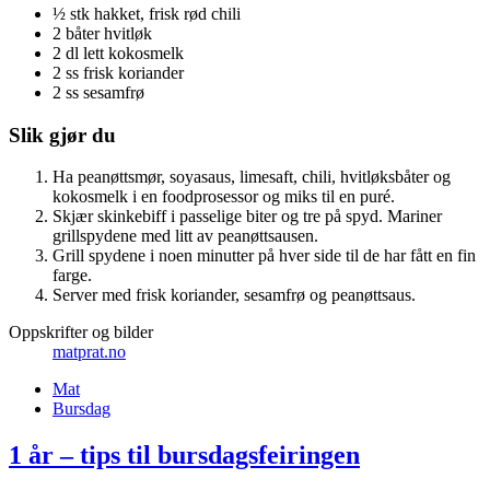
½ stk hakket, frisk rød chili
2 båter hvitløk
2 dl lett kokosmelk
2 ss frisk koriander
2 ss sesamfrø
Slik gjør du
Ha peanøttsmør, soyasaus, limesaft, chili, hvitløksbåter og
kokosmelk i en foodprosessor og miks til en puré.
Skjær skinkebiff i passelige biter og tre på spyd. Mariner
grillspydene med litt av peanøttsausen.
Grill spydene i noen minutter på hver side til de har fått en fin
farge.
Server med frisk koriander, sesamfrø og peanøttsaus.
Oppskrifter og bilder
matprat.no
Mat
Bursdag
1 år – tips til bursdagsfeiringen