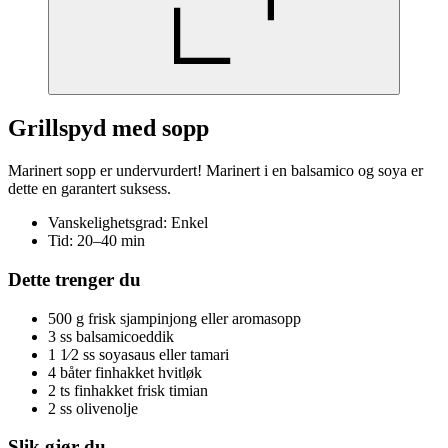
Grillspyd med sopp
Marinert sopp er undervurdert! Marinert i en balsamico og soya er
dette en garantert suksess.
Vanskelighetsgrad: Enkel
Tid: 20–40 min
Dette trenger du
500 g frisk sjampinjong eller aromasopp
3 ss balsamicoeddik
1 1⁄2 ss soyasaus eller tamari
4 båter finhakket hvitløk
2 ts finhakket frisk timian
2 ss olivenolje
Slik gjør du