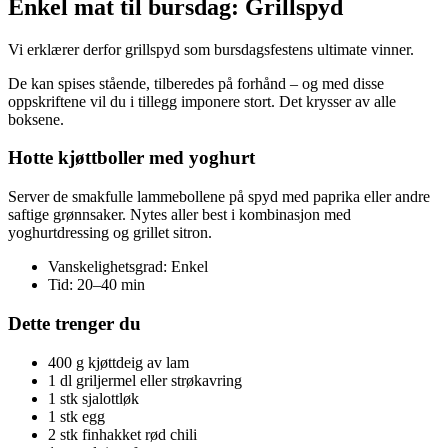
Enkel mat til bursdag: Grillspyd
Vi erklærer derfor grillspyd som bursdagsfestens ultimate vinner.
De kan spises stående, tilberedes på forhånd – og med disse
oppskriftene vil du i tillegg imponere stort. Det krysser av alle
boksene.
Hotte kjøttboller med yoghurt
Server de smakfulle lammebollene på spyd med paprika eller andre
saftige grønnsaker. Nytes aller best i kombinasjon med
yoghurtdressing og grillet sitron.
Vanskelighetsgrad: Enkel
Tid: 20–40 min
Dette trenger du
400 g kjøttdeig av lam
1 dl griljermel eller strøkavring
1 stk sjalottløk
1 stk egg
2 stk finhakket rød chili