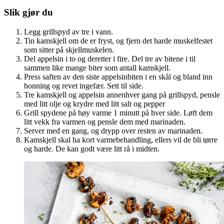
Slik gjør du
Legg grillspyd av tre i vann.
Tin kamskjell om de er fryst, og fjern det harde muskelfestet
som sitter på skjellmuskelen.
Del appelsin i to og deretter i fire. Del tre av bitene i til
sammen like mange biter som antall kamskjell.
Press saften av den siste appelsinbiten i en skål og bland inn
honning og revet ingefær. Sett til side.
Tre kamskjell og appelsin annenhver gang på grillspyd, pensle
med litt olje og krydre med litt salt og pepper
Grill spydene på høy varme 1 minutt på hver side. Løft dem
litt vekk fra varmen og pensle dem med marinaden.
Server med en gang, og drypp over resten av marinaden.
Kamskjell skal ha kort varmebehandling, ellers vil de bli tørre
og harde. De kan godt være litt rå i midten.