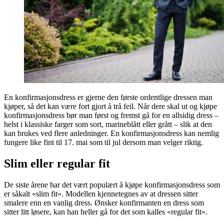
En konfirmasjonsdress er gjerne den første ordentlige dressen man
kjøper, så det kan være fort gjort å trå feil. Når dere skal ut og kjøpe
konfirmasjonsdress bør man først og fremst gå for en allsidig dress –
helst i klassiske farger som sort, marineblått eller grått – slik at den
kan brukes ved flere anledninger. En konfirmasjonsdress kan nemlig
fungere like fint til 17. mai som til jul dersom man velger riktig.
Slim eller regular fit
De siste årene har det vært populært å kjøpe konfirmasjonsdress som
er såkalt «slim fit». Modellen kjennetegnes av at dressen sitter
smalere enn en vanlig dress. Ønsker konfirmanten en dress som
sitter litt løsere, kan han heller gå for det som kalles «regular fit».