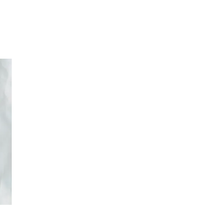
Merker
Inspirasjon
Søk
Åpningstider
Praktisk informasjon
Ledige stillinger
Magasin
Nyhet
Kundeklubb