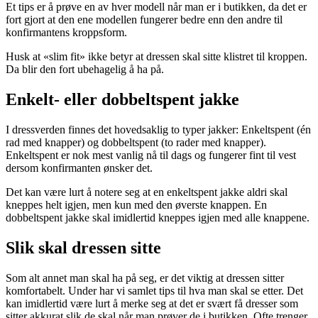
Et tips er å prøve en av hver modell når man er i butikken, da det er
fort gjort at den ene modellen fungerer bedre enn den andre til
konfirmantens kroppsform.
Husk at «slim fit» ikke betyr at dressen skal sitte klistret til kroppen.
Da blir den fort ubehagelig å ha på.
Enkelt- eller dobbeltspent jakke
I dressverden finnes det hovedsaklig to typer jakker: Enkeltspent (én
rad med knapper) og dobbeltspent (to rader med knapper).
Enkeltspent er nok mest vanlig nå til dags og fungerer fint til vest
dersom konfirmanten ønsker det.
Det kan være lurt å notere seg at en enkeltspent jakke aldri skal
kneppes helt igjen, men kun med den øverste knappen. En
dobbeltspent jakke skal imidlertid kneppes igjen med alle knappene.
Slik skal dressen sitte
Som alt annet man skal ha på seg, er det viktig at dressen sitter
komfortabelt. Under har vi samlet tips til hva man skal se etter. Det
kan imidlertid være lurt å merke seg at det er svært få dresser som
sitter akkurat slik de skal når man prøver de i butikken. Ofte trenger