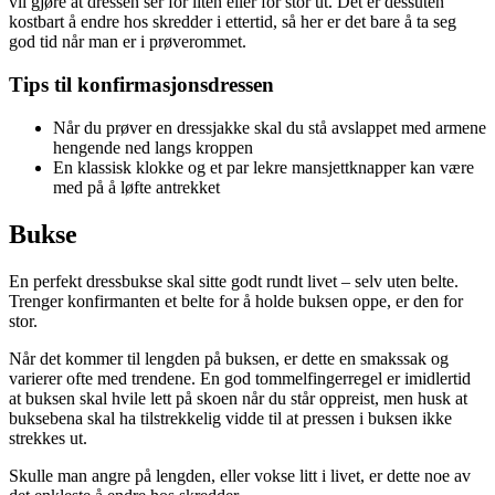
vil gjøre at dressen ser for liten eller for stor ut. Det er dessuten
kostbart å endre hos skredder i ettertid, så her er det bare å ta seg
god tid når man er i prøverommet.
Tips til konfirmasjonsdressen
Når du prøver en dressjakke skal du stå avslappet med armene
hengende ned langs kroppen
En klassisk klokke og et par lekre mansjettknapper kan være
med på å løfte antrekket
Bukse
En perfekt dressbukse skal sitte godt rundt livet – selv uten belte.
Trenger konfirmanten et belte for å holde buksen oppe, er den for
stor.
Når det kommer til lengden på buksen, er dette en smakssak og
varierer ofte med trendene. En god tommelfingerregel er imidlertid
at buksen skal hvile lett på skoen når du står oppreist, men husk at
buksebena skal ha tilstrekkelig vidde til at pressen i buksen ikke
strekkes ut.
Skulle man angre på lengden, eller vokse litt i livet, er dette noe av