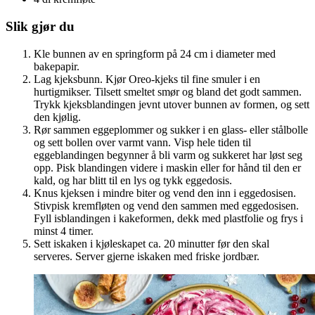
Slik gjør du
Kle bunnen av en springform på 24 cm i diameter med
bakepapir.
Lag kjeksbunn. Kjør Oreo-kjeks til fine smuler i en
hurtigmikser. Tilsett smeltet smør og bland det godt sammen.
Trykk kjeksblandingen jevnt utover bunnen av formen, og sett
den kjølig.
Rør sammen eggeplommer og sukker i en glass- eller stålbolle
og sett bollen over varmt vann. Visp hele tiden til
eggeblandingen begynner å bli varm og sukkeret har løst seg
opp. Pisk blandingen videre i maskin eller for hånd til den er
kald, og har blitt til en lys og tykk eggedosis.
Knus kjeksen i mindre biter og vend den inn i eggedosisen.
Stivpisk kremfløten og vend den sammen med eggedosisen.
Fyll isblandingen i kakeformen, dekk med plastfolie og frys i
minst 4 timer.
Sett iskaken i kjøleskapet ca. 20 minutter før den skal
serveres. Server gjerne iskaken med friske jordbær.