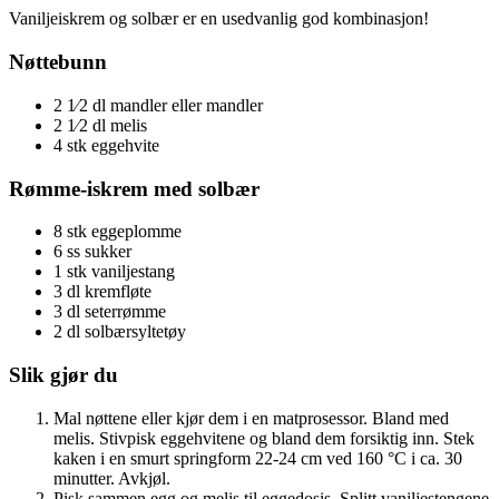
Vaniljeiskrem og solbær er en usedvanlig god kombinasjon!
Nøttebunn
2 1⁄2 dl mandler eller mandler
2 1⁄2 dl melis
4 stk eggehvite
Rømme-iskrem med solbær
8 stk eggeplomme
6 ss sukker
1 stk vaniljestang
3 dl kremfløte
3 dl seterrømme
2 dl solbærsyltetøy
Slik gjør du
Mal nøttene eller kjør dem i en matprosessor. Bland med
melis. Stivpisk eggehvitene og bland dem forsiktig inn. Stek
kaken i en smurt springform 22-24 cm ved 160 °C i ca. 30
minutter. Avkjøl.
Pisk sammen egg og melis til eggedosis. Splitt vaniljestengene