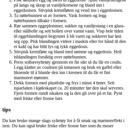
på langs og skrap ut vaniljekornene og bland inn i
eggedosisen. Stivpisk kremfløten og vend inn i eggedosisen.
Ta nøttebunnen ut av formen. Vask formen og legg
nøttebunnen tilbake i formen.
Rør sammen eggeplommer, sukker og vaniljestang i en glass-
eller stålbolle og sett bollen over varmt vann. Visp hele tiden
til eggeblandingen begynner å bli varm og sukkeret har løst
seg opp. Pisk blandingen videre i maskin eller for hånd til den
er kald og har blitt lys og tykk eggedosis.
Stivpisk kremfløte og bland med rømme og eggedosis. Hell
isblandingen forsiktig over nøttebunnen.
Press solbærsyltetøy gjennom en fin sikt så du får en coulis.
Legg klatter av coulisen på ismassen og bruk en gaffel eller
liknende til å blande den inn i kremen til du får et fint
marmorert mønster.
Dekk formen med plastfolie og frys i minst 4 timer. Sett
isparfaiten i kjøleskapet ca. 20 minutter før den skal serveres.
Fjern formen rundt iskaken og la den gli over på et fat. Pynt
med friske eller frosne bær.
tips
Du kan bruke mange slags syltetøy for å få smak og marmoreffekt i
isen. Du kan også bruke friske eller frosne bær som du moser