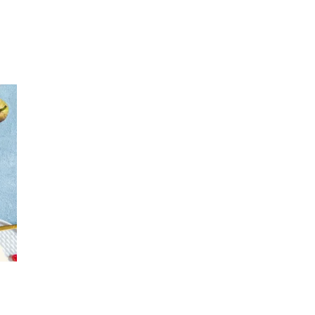
Merker
Inspirasjon
Søk
Åpningstider
Praktisk informasjon
Ledige stillinger
Magasin
Nyhet
Kundeklubb