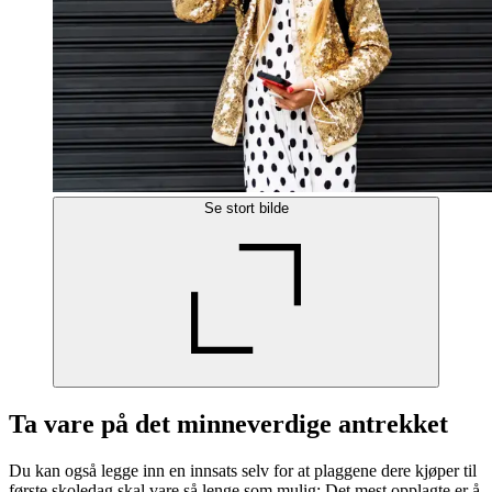
Se stort bilde
Ta vare på det minneverdige antrekket
Du kan også legge inn en innsats selv for at plaggene dere kjøper til
første skoledag skal vare så lenge som mulig: Det mest opplagte er å