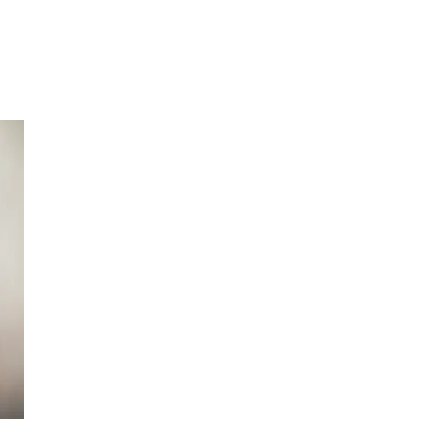
Merker
Inspirasjon
Søk
Åpningstider
Praktisk informasjon
Ledige stillinger
Magasin
Nyhet
Kundeklubb