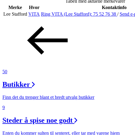
Tabell med aktuelle merkevarer
Helse
Merke
Hvor
Kontaktinfo
Lee Stafford
VITA
Ring VITA (Lee Stafford):
75 52 76 38
/
Send e-
Aktiviteter
Tilbud
Merker
50
Inspirasjon
Butikker
Finn det du trenger blant et bredt utvalg butikker
9
Søk
Steder å spise noe godt
Enten du kommer sulten til senteret, eller tar med varene hjem