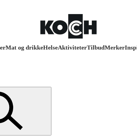
er
Mat og drikke
Helse
Aktiviteter
Tilbud
Merker
Insp