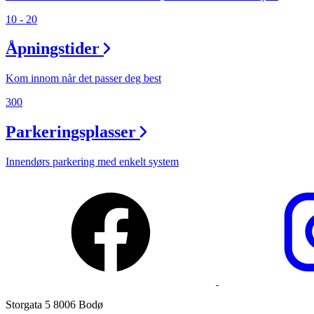
Åpningstider
10 - 20
Praktisk informasjon
Åpningstider
Ledige stillinger
Kom innom når det passer deg best
Magasin
300
Nyhet
Parkeringsplasser
Kundeklubb
Innendørs parkering med enkelt system
Storgata 5 8006 Bodø