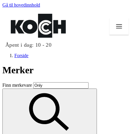
Gå til hovedinnhold
Åpent i dag:
10 - 20
Forside
Merker
Butikker
Finn merkevare
Mat og drikke
Helse
Aktiviteter
Tilbud