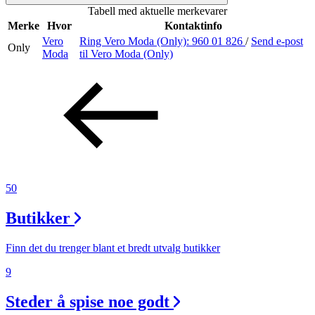
Tabell med aktuelle merkevarer
Merker
Merke
Hvor
Kontaktinfo
Vero
Ring Vero Moda (Only):
960 01 826
/
Send e-post
Only
Inspirasjon
Moda
til Vero Moda (Only)
Søk
Åpningstider
50
Praktisk informasjon
Butikker
Ledige stillinger
Magasin
Finn det du trenger blant et bredt utvalg butikker
9
Nyhet
Kundeklubb
Steder å spise noe godt