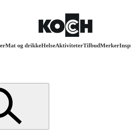
er
Mat og drikke
Helse
Aktiviteter
Tilbud
Merker
Insp