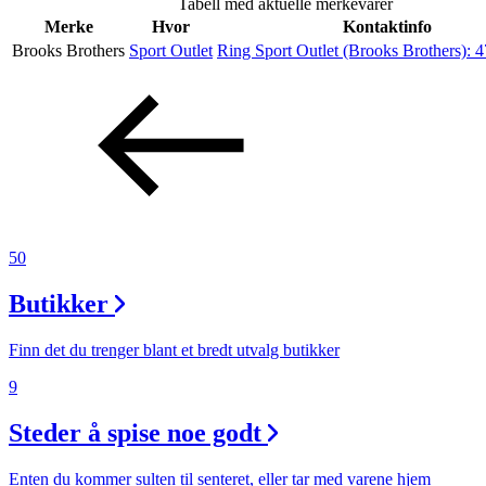
Tabell med aktuelle merkevarer
Helse
Merke
Hvor
Kontaktinfo
Brooks Brothers
Sport Outlet
Ring Sport Outlet (Brooks Brothers):
4
Aktiviteter
Tilbud
Merker
50
Inspirasjon
Butikker
Finn det du trenger blant et bredt utvalg butikker
9
Søk
Steder å spise noe godt
Enten du kommer sulten til senteret, eller tar med varene hjem