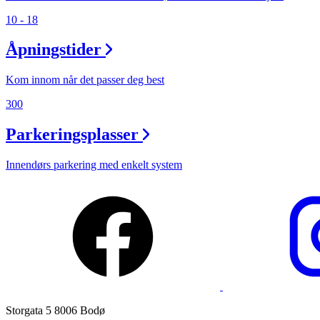
Åpningstider
10 - 18
Praktisk informasjon
Åpningstider
Ledige stillinger
Kom innom når det passer deg best
Magasin
300
Nyhet
Parkeringsplasser
Kundeklubb
Innendørs parkering med enkelt system
Storgata 5 8006 Bodø