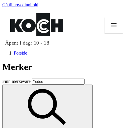
Gå til hovedinnhold
Åpent i dag:
10 - 18
Forside
Merker
Butikker
Finn merkevare
Mat og drikke
Helse
Aktiviteter
Tilbud