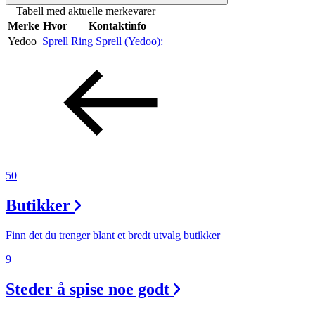
Tabell med aktuelle merkevarer
Merker
Merke
Hvor
Kontaktinfo
Yedoo
Sprell
Ring Sprell (Yedoo):
Inspirasjon
Søk
Åpningstider
50
Praktisk informasjon
Butikker
Ledige stillinger
Finn det du trenger blant et bredt utvalg butikker
Magasin
9
Nyhet
Steder å spise noe godt
Kundeklubb