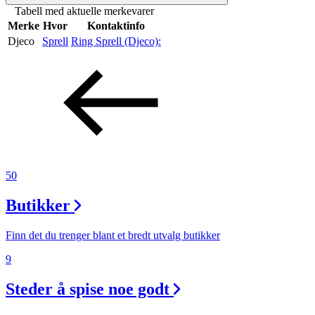
Tabell med aktuelle merkevarer
Merker
Merke
Hvor
Kontaktinfo
Djeco
Sprell
Ring Sprell (Djeco):
Inspirasjon
Søk
Åpningstider
50
Praktisk informasjon
Butikker
Ledige stillinger
Finn det du trenger blant et bredt utvalg butikker
Magasin
9
Nyhet
Steder å spise noe godt
Kundeklubb