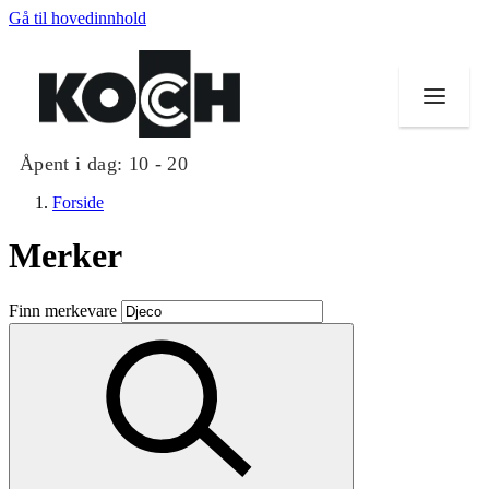
Gå til hovedinnhold
Åpent i dag:
10 - 20
Forside
Merker
Butikker
Finn merkevare
Mat og drikke
Helse
Aktiviteter
Tilbud