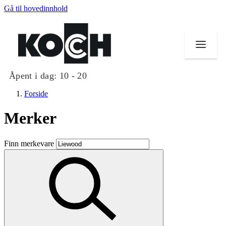
Gå til hovedinnhold
Åpent i dag:
10 - 20
Forside
Merker
Butikker
Finn merkevare
Mat og drikke
Helse
Aktiviteter
Tilbud