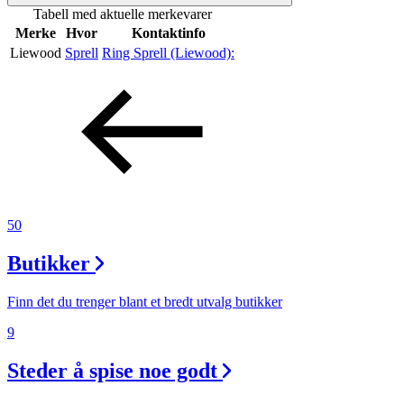
Tabell med aktuelle merkevarer
Merker
Merke
Hvor
Kontaktinfo
Liewood
Sprell
Ring Sprell (Liewood):
Inspirasjon
Søk
Åpningstider
50
Praktisk informasjon
Butikker
Ledige stillinger
Finn det du trenger blant et bredt utvalg butikker
Magasin
9
Nyhet
Steder å spise noe godt
Kundeklubb