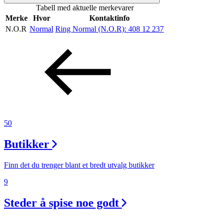
Tabell med aktuelle merkevarer
Merker
Merke
Hvor
Kontaktinfo
N.O.R
Normal
Ring Normal (N.O.R):
408 12 237
Inspirasjon
Søk
Åpningstider
50
Praktisk informasjon
Butikker
Ledige stillinger
Finn det du trenger blant et bredt utvalg butikker
Magasin
9
Nyhet
Steder å spise noe godt
Kundeklubb