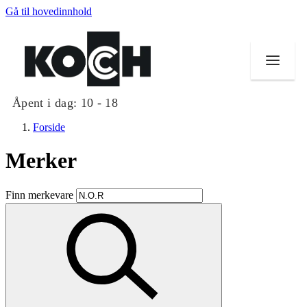
Gå til hovedinnhold
Åpent i dag:
10 - 18
Forside
Merker
Butikker
Finn merkevare
Mat og drikke
Helse
Aktiviteter
Tilbud