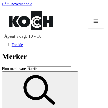
Gå til hovedinnhold
Åpent i dag:
10 - 18
Forside
Merker
Butikker
Finn merkevare
Mat og drikke
Helse
Aktiviteter
Tilbud