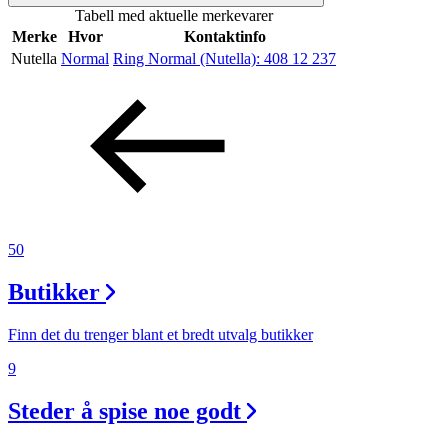
Tabell med aktuelle merkevarer
Merker
Merke
Hvor
Kontaktinfo
Nutella
Normal
Ring Normal (Nutella):
408 12 237
Inspirasjon
Søk
Åpningstider
50
Praktisk informasjon
Butikker
Ledige stillinger
Finn det du trenger blant et bredt utvalg butikker
Magasin
9
Nyhet
Steder å spise noe godt
Kundeklubb