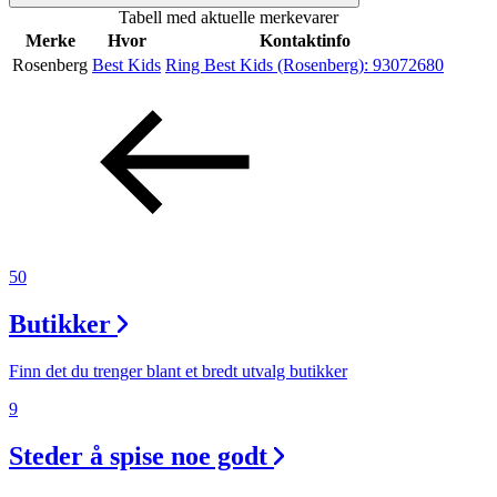
Tabell med aktuelle merkevarer
Merker
Merke
Hvor
Kontaktinfo
Rosenberg
Best Kids
Ring Best Kids (Rosenberg):
93072680
Inspirasjon
Søk
Åpningstider
50
Praktisk informasjon
Butikker
Ledige stillinger
Finn det du trenger blant et bredt utvalg butikker
Magasin
9
Nyhet
Steder å spise noe godt
Kundeklubb