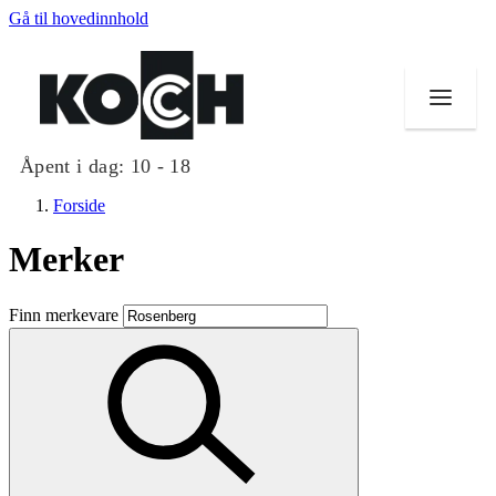
Gå til hovedinnhold
Åpent i dag:
10 - 18
Forside
Merker
Butikker
Finn merkevare
Mat og drikke
Helse
Aktiviteter
Tilbud