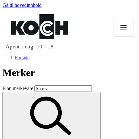
Gå til hovedinnhold
Åpent i dag:
10 - 18
Forside
Merker
Butikker
Finn merkevare
Mat og drikke
Helse
Aktiviteter
Tilbud