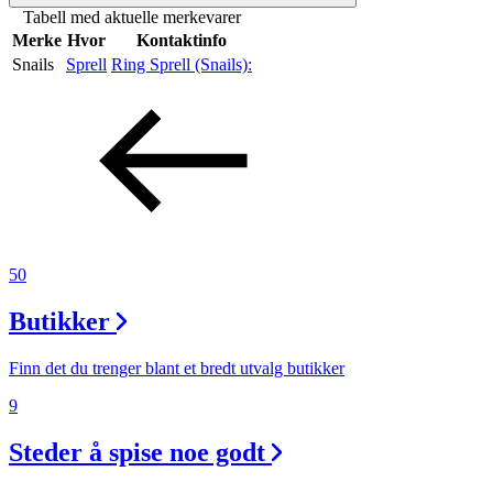
Tabell med aktuelle merkevarer
Merker
Merke
Hvor
Kontaktinfo
Snails
Sprell
Ring Sprell (Snails):
Inspirasjon
Søk
Åpningstider
50
Praktisk informasjon
Butikker
Ledige stillinger
Finn det du trenger blant et bredt utvalg butikker
Magasin
9
Nyhet
Steder å spise noe godt
Kundeklubb