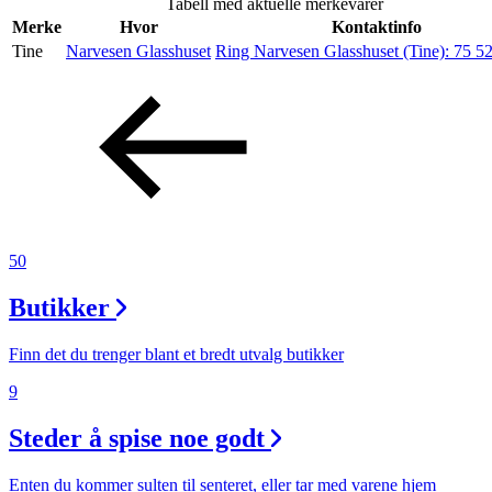
Tabell med aktuelle merkevarer
Helse
Merke
Hvor
Kontaktinfo
Tine
Narvesen Glasshuset
Ring Narvesen Glasshuset (Tine):
75 52
Aktiviteter
Tilbud
Merker
50
Inspirasjon
Butikker
Finn det du trenger blant et bredt utvalg butikker
9
Søk
Steder å spise noe godt
Enten du kommer sulten til senteret, eller tar med varene hjem