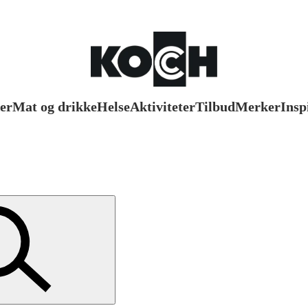
er
Mat og drikke
Helse
Aktiviteter
Tilbud
Merker
Insp