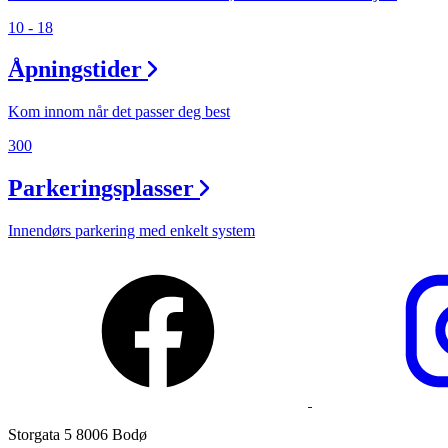
Åpningstider
10 - 18
Praktisk informasjon
Åpningstider
Ledige stillinger
Kom innom når det passer deg best
Magasin
300
Nyhet
Parkeringsplasser
Kundeklubb
Innendørs parkering med enkelt system
Storgata 5 8006 Bodø