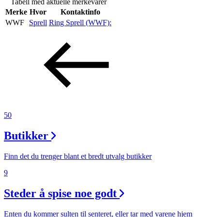
Tabell med aktuelle merkevarer
Helse
Merke
Hvor
Kontaktinfo
WWF
Sprell
Ring Sprell (WWF):
Aktiviteter
Tilbud
Merker
50
Inspirasjon
Butikker
Finn det du trenger blant et bredt utvalg butikker
9
Søk
Steder å spise noe godt
Enten du kommer sulten til senteret, eller tar med varene hjem