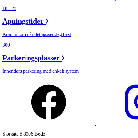
Åpningstider
10 - 20
Praktisk informasjon
Åpningstider
Ledige stillinger
Kom innom når det passer deg best
Magasin
300
Nyhet
Parkeringsplasser
Kundeklubb
Innendørs parkering med enkelt system
Storgata 5 8006 Bodø