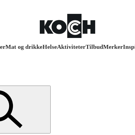
er
Mat og drikke
Helse
Aktiviteter
Tilbud
Merker
Insp