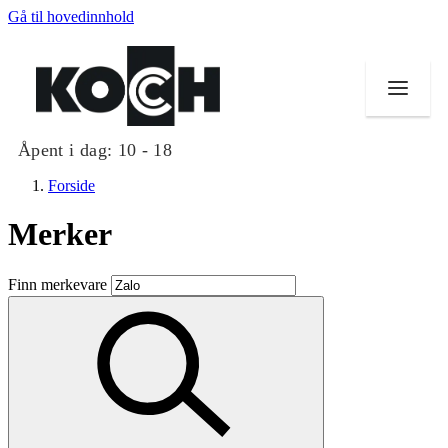
Gå til hovedinnhold
Åpent i dag:
10 - 18
Forside
Merker
Butikker
Finn merkevare
Mat og drikke
Helse
Aktiviteter
Tilbud