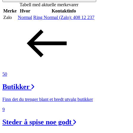
Tabell med aktuelle merkevarer
Merker
Merke
Hvor
Kontaktinfo
Zalo
Normal
Ring Normal (Zalo):
408 12 237
Inspirasjon
Søk
Åpningstider
50
Praktisk informasjon
Butikker
Ledige stillinger
Finn det du trenger blant et bredt utvalg butikker
Magasin
9
Nyhet
Steder å spise noe godt
Kundeklubb