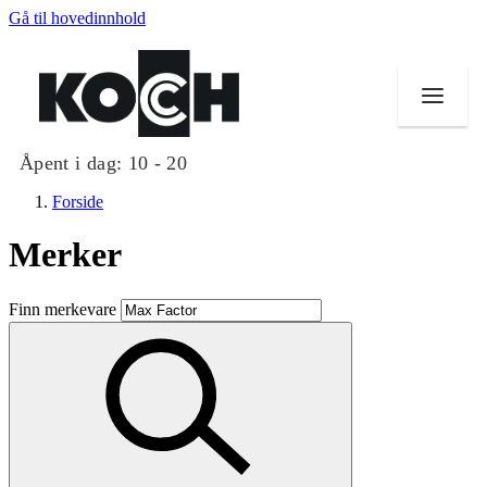
Gå til hovedinnhold
Åpent i dag:
10 - 20
Forside
Merker
Butikker
Finn merkevare
Mat og drikke
Helse
Aktiviteter
Tilbud