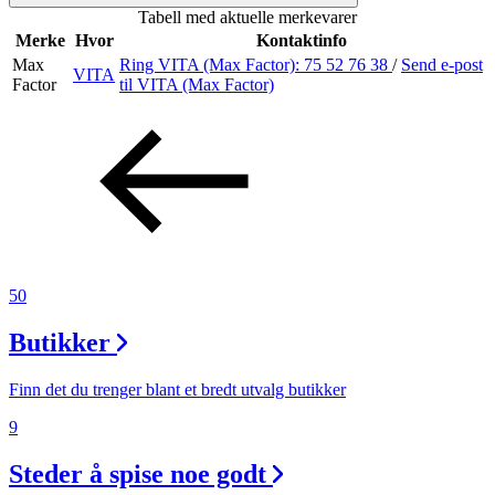
Tabell med aktuelle merkevarer
Merker
Merke
Hvor
Kontaktinfo
Max
Ring VITA (Max Factor):
75 52 76 38
/
Send e-post
VITA
Inspirasjon
Factor
til VITA (Max Factor)
Søk
Åpningstider
50
Praktisk informasjon
Butikker
Ledige stillinger
Magasin
Finn det du trenger blant et bredt utvalg butikker
9
Nyhet
Kundeklubb
Steder å spise noe godt