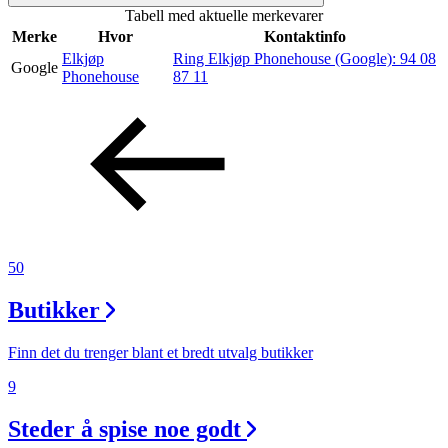
Tabell med aktuelle merkevarer
Merker
Merke
Hvor
Kontaktinfo
Elkjøp
Ring Elkjøp Phonehouse (Google):
94 08
Google
Inspirasjon
Phonehouse
87 11
Søk
Åpningstider
50
Praktisk informasjon
Butikker
Ledige stillinger
Magasin
Finn det du trenger blant et bredt utvalg butikker
9
Nyhet
Kundeklubb
Steder å spise noe godt