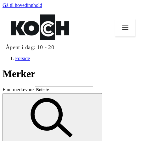
Gå til hovedinnhold
Åpent i dag:
10 - 20
Forside
Merker
Butikker
Finn merkevare
Mat og drikke
Helse
Aktiviteter
Tilbud