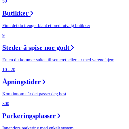
50
Åpningstider
Butikker
Praktisk informasjon
Finn det du trenger blant et bredt utvalg butikker
Ledige stillinger
9
Magasin
Steder å spise noe godt
Nyhet
Kundeklubb
Enten du kommer sulten til senteret, eller tar med varene hjem
10 - 20
Åpningstider
Kom innom når det passer deg best
300
Parkeringsplasser
Innendørs parkering med enkelt system