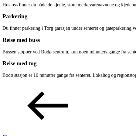
Helse
Hos oss finner du både de kjente, store merkevarenavnene og kjedebut
Parkering
Aktiviteter
Du finner parkering i Torg garasjen under senteret og gateparkering ve
Reise med buss
Tilbud
Bussen stopper ved Bodø sentrum, kun noen minutters gange fra sente
Merker
Reise med tog
Bodø stasjon er 10 minutter gange fra senteret. Lokaltog og regionsto
Inspirasjon
Søk