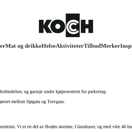
er
Mat og drikke
Helse
Aktiviteter
Tilbud
Merker
Insp
orbindelser, og garasje under kjøpesenteret for parkering.
hjørnet mellom Sjøgata og Torvgata.
sentrum. Vi er en del av Bodøs storstue, Glasshuset, og med våre 46 bu