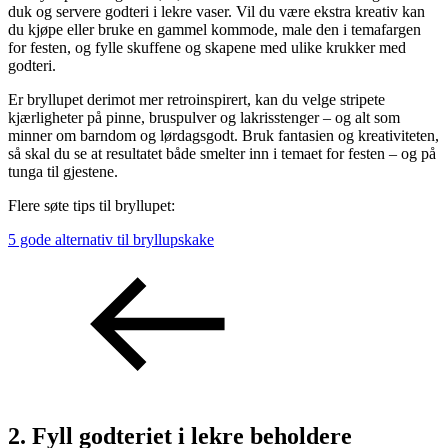
duk og servere godteri i lekre vaser. Vil du være ekstra kreativ kan
du kjøpe eller bruke en gammel kommode, male den i temafargen
for festen, og fylle skuffene og skapene med ulike krukker med
godteri.
Er bryllupet derimot mer retroinspirert, kan du velge stripete
kjærligheter på pinne, bruspulver og lakrisstenger – og alt som
minner om barndom og lørdagsgodt. Bruk fantasien og kreativiteten,
så skal du se at resultatet både smelter inn i temaet for festen – og på
tunga til gjestene.
Flere søte tips til bryllupet:
5 gode alternativ til bryllupskake
2. Fyll godteriet i lekre beholdere