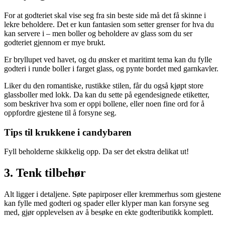
For at godteriet skal vise seg fra sin beste side må det få skinne i
lekre beholdere. Det er kun fantasien som setter grenser for hva du
kan servere i – men boller og beholdere av glass som du ser
godteriet gjennom er mye brukt.
Er bryllupet ved havet, og du ønsker et maritimt tema kan du fylle
godteri i runde boller i farget glass, og pynte bordet med garnkavler.
Liker du den romantiske, rustikke stilen, får du også kjøpt store
glassboller med lokk. Da kan du sette på egendesignede etiketter,
som beskriver hva som er oppi bollene, eller noen fine ord for å
oppfordre gjestene til å forsyne seg.
Tips til krukkene i candybaren
Fyll beholderne skikkelig opp. Da ser det ekstra delikat ut!
3. Tenk tilbehør
Alt ligger i detaljene. Søte papirposer eller kremmerhus som gjestene
kan fylle med godteri og spader eller klyper man kan forsyne seg
med, gjør opplevelsen av å besøke en ekte godteributikk komplett.