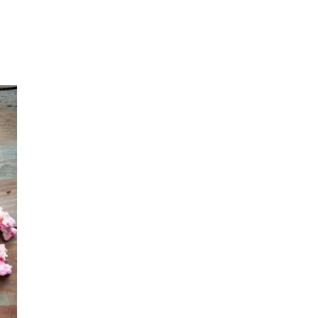
Merker
Inspirasjon
Søk
Åpningstider
Praktisk informasjon
Ledige stillinger
Magasin
Nyhet
Kundeklubb