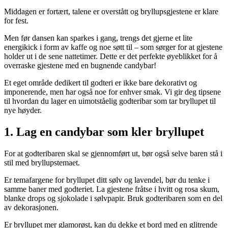
Middagen er fortært, talene er overstått og bryllupsgjestene er klare
for fest.
Men før dansen kan sparkes i gang, trengs det gjerne et lite
energikick i form av kaffe og noe søtt til – som sørger for at gjestene
holder ut i de sene nattetimer. Dette er det perfekte øyeblikket for å
overraske gjestene med en bugnende candybar!
Et eget område dedikert til godteri er ikke bare dekorativt og
imponerende, men har også noe for enhver smak. Vi gir deg tipsene
til hvordan du lager en uimotståelig godteribar som tar bryllupet til
nye høyder.
1. Lag en candybar som kler bryllupet
For at godteribaren skal se gjennomført ut, bør også selve baren stå i
stil med bryllupstemaet.
Er temafargene for bryllupet ditt sølv og lavendel, bør du tenke i
samme baner med godteriet. La gjestene fråtse i hvitt og rosa skum,
blanke drops og sjokolade i sølvpapir. Bruk godteribaren som en del
av dekorasjonen.
Er bryllupet mer glamorøst, kan du dekke et bord med en glitrende