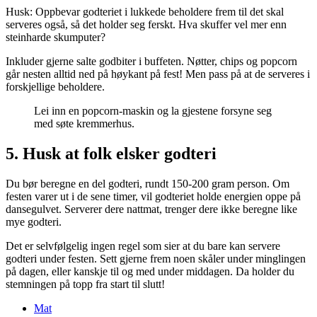
Husk: Oppbevar godteriet i lukkede beholdere frem til det skal
serveres også, så det holder seg ferskt. Hva skuffer vel mer enn
steinharde skumputer?
Inkluder gjerne salte godbiter i buffeten. Nøtter, chips og popcorn
går nesten alltid ned på høykant på fest! Men pass på at de serveres i
forskjellige beholdere.
Lei inn en popcorn-maskin og la gjestene forsyne seg
med søte kremmerhus.
5. Husk at folk elsker godteri
Du bør beregne en del godteri, rundt 150-200 gram person. Om
festen varer ut i de sene timer, vil godteriet holde energien oppe på
dansegulvet. Serverer dere nattmat, trenger dere ikke beregne like
mye godteri.
Det er selvfølgelig ingen regel som sier at du bare kan servere
godteri under festen. Sett gjerne frem noen skåler under minglingen
på dagen, eller kanskje til og med under middagen. Da holder du
stemningen på topp fra start til slutt!
Mat