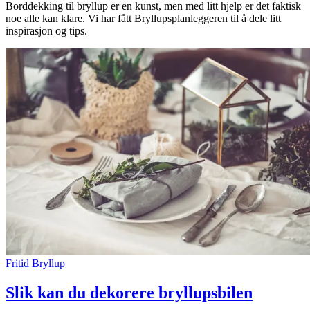
Borddekking til bryllup er en kunst, men med litt hjelp er det faktisk
noe alle kan klare. Vi har fått Bryllupsplanleggeren til å dele litt
Merker
inspirasjon og tips.
Inspirasjon
Søk
Åpningstider
Praktisk informasjon
Ledige stillinger
Magasin
Fritid
Bryllup
Nyhet
Slik kan du dekorere bryllupsbilen
Kundeklubb