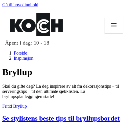
Gå til hovedinnhold
Åpent i dag:
10 - 18
Forside
Inspirasjon
Bryllup
Butikker
Skal du gifte deg? La deg inspirere av alt fra dekorasjonstips – til
Mat og drikke
serveringstips – til den ultimate sjekklisten. La
bryllupsplanleggingen starte!
Helse
Fritid
Bryllup
Aktiviteter
Se stylistens beste tips til bryllupsbordet
Tilbud