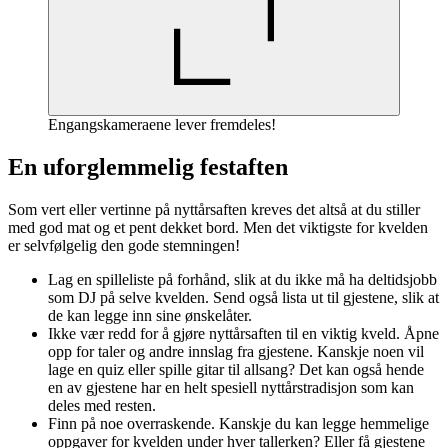
Engangskameraene lever fremdeles!
En uforglemmelig festaften
Som vert eller vertinne på nyttårsaften kreves det altså at du stiller
med god mat og et pent dekket bord. Men det viktigste for kvelden
er selvfølgelig den gode stemningen!
Lag en spilleliste på forhånd, slik at du ikke må ha deltidsjobb
som DJ på selve kvelden. Send også lista ut til gjestene, slik at
de kan legge inn sine ønskelåter.
Ikke vær redd for å gjøre nyttårsaften til en viktig kveld. Åpne
opp for taler og andre innslag fra gjestene. Kanskje noen vil
lage en quiz eller spille gitar til allsang? Det kan også hende
en av gjestene har en helt spesiell nyttårstradisjon som kan
deles med resten.
Finn på noe overraskende. Kanskje du kan legge hemmelige
oppgaver for kvelden under hver tallerken? Eller få gjestene