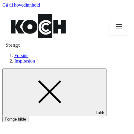
Gå til hovedinnhold
Stengt
Forside
Inspirasjon
Butikker
Mat og drikke
Helse
Lukk
Aktiviteter
Forrige bilde
Tilbud