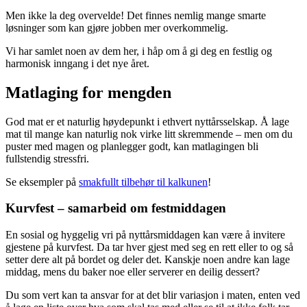
Men ikke la deg overvelde! Det finnes nemlig mange smarte
løsninger som kan gjøre jobben mer overkommelig.
Vi har samlet noen av dem her, i håp om å gi deg en festlig og
harmonisk inngang i det nye året.
Matlaging for mengden
God mat er et naturlig høydepunkt i ethvert nyttårsselskap. Å lage
mat til mange kan naturlig nok virke litt skremmende ­– men om du
puster med magen og planlegger godt, kan matlagingen bli
fullstendig stressfri.
Se eksempler på
smakfullt tilbehør til kalkunen
!
Kurvfest – samarbeid om festmiddagen
En sosial og hyggelig vri på nyttårsmiddagen kan være å invitere
gjestene på kurvfest. Da tar hver gjest med seg en rett eller to og så
setter dere alt på bordet og deler det. Kanskje noen andre kan lage
middag, mens du baker noe eller serverer en deilig dessert?
Du som vert kan ta ansvar for at det blir variasjon i maten, enten ved