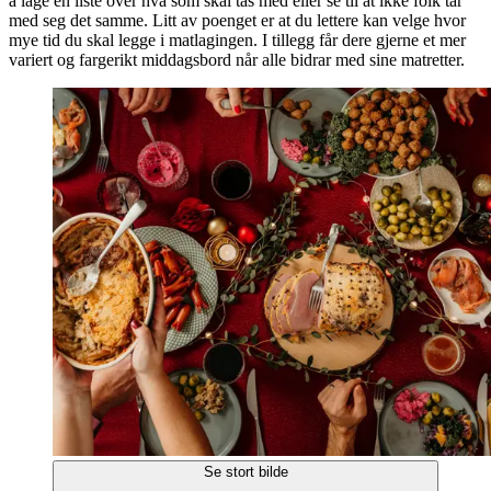
å lage en liste over hva som skal tas med eller se til at ikke folk tar
med seg det samme. Litt av poenget er at du lettere kan velge hvor
mye tid du skal legge i matlagingen. I tillegg får dere gjerne et mer
variert og fargerikt middagsbord når alle bidrar med sine matretter.
Se stort bilde