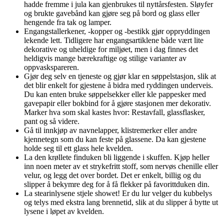
hadde fremme i jula kan gjenbrukes til nyttårsfesten. Sløyfer
og brukte gavebånd kan gjøre seg på bord og glass eller
hengende fra tak og lamper.
Engangstallerkener, -kopper og -bestikk gjør oppryddingen
lekende lett. Tidligere har engangsartiklene både vært lite
dekorative og uheldige for miljøet, men i dag finnes det
heldigvis mange bærekraftige og stilige varianter av
oppvaskspareren.
Gjør deg selv en tjeneste og gjør klar en søppelstasjon, slik at
det blir enkelt for gjestene å bidra med ryddingen underveis.
Du kan enten bruke søppelsekker eller kle pappesker med
gavepapir eller bokbind for å gjøre stasjonen mer dekorativ.
Marker hva som skal kastes hvor: Restavfall, glassflasker,
pant og så videre.
Gå til innkjøp av navnelapper, klistremerker eller andre
kjennetegn som du kan feste på glassene. Da kan gjestene
holde seg til ett glass hele kvelden.
La den krøllete finduken bli liggende i skuffen. Kjøp heller
inn noen meter av et strykefritt stoff, som nervøs chenille eller
velur, og legg det over bordet. Det er enkelt, billig og du
slipper å bekymre deg for å få flekker på favorittduken din.
La stearinlysene stjele showet! Er du lur velger du kubbelys
og telys med ekstra lang brennetid, slik at du slipper å bytte ut
lysene i løpet av kvelden.