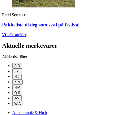
Fritid
Sommer
Pakkeliste til deg som skal på festival
Vis alle
artikler
Aktuelle merkevarer
Alfabetisk filter
A-D
E-G
H-J
K-M
N-P
Q-S
T-V
W-Å
Abercrombie & Fitch