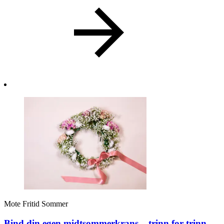
Mote
Fritid
Sommer
Bind din egen midtsommerkrans – trinn for trinn