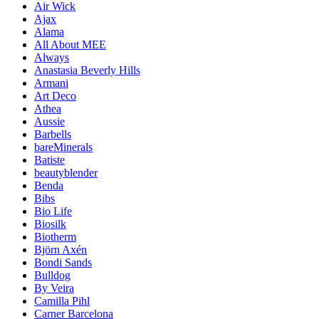
Air Wick
Ajax
Alama
All About MEE
Always
Anastasia Beverly Hills
Armani
Art Deco
Athea
Aussie
Barbells
bareMinerals
Batiste
beautyblender
Benda
Bibs
Bio Life
Biosilk
Biotherm
Björn Axén
Bondi Sands
Bulldog
By Veira
Camilla Pihl
Carner Barcelona