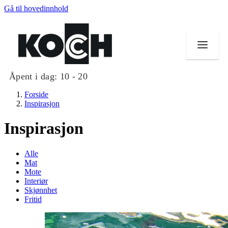
Gå til hovedinnhold
Åpent i dag:
10 - 20
Forside
Inspirasjon
Inspirasjon
Butikker
Alle
Mat og drikke
Mat
Mote
Interiør
Helse
Skjønnhet
Fritid
Aktiviteter
Tilbud