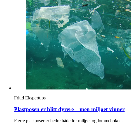
Merker
Inspirasjon
Søk
Åpningstider
Praktisk informasjon
Ledige stillinger
Fritid
Eksperttips
Magasin
Plastposen er blitt dyrere – men miljøet vinner
Nyhet
Færre plastposer er bedre både for miljøet og lommeboken.
Kundeklubb