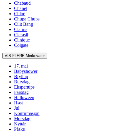
Chabaud
Chanel
Chloé
Chupa Chups
Cilit Bang
Clarins
Clerasil
Clinique
Colgate
VIS FLERE
Merkevarer
17. mai
Babyshower
Bryllup
Bursdag
Eksperttips
Farsdag
Halloween
Høst
Jul
Konfirmasjon
Morsdag
Nyttår
Påske