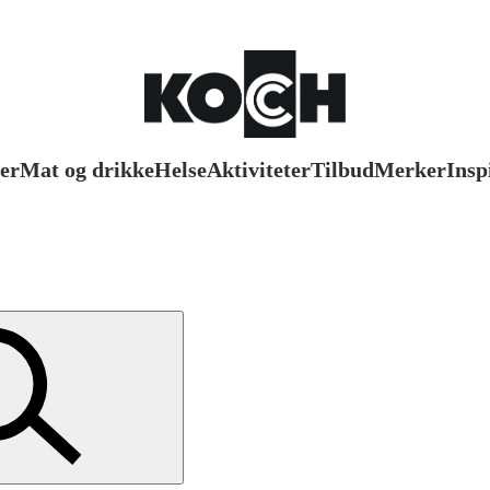
er
Mat og drikke
Helse
Aktiviteter
Tilbud
Merker
Insp