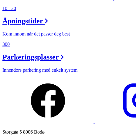
Åpningstider
10 - 20
Praktisk informasjon
Åpningstider
Ledige stillinger
Kom innom når det passer deg best
Magasin
300
Nyhet
Parkeringsplasser
Kundeklubb
Innendørs parkering med enkelt system
Storgata 5 8006 Bodø