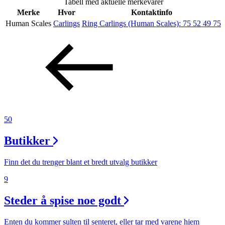
Tabell med aktuelle merkevarer
Helse
Merke
Hvor
Kontaktinfo
Human Scales
Carlings
Ring Carlings (Human Scales):
75 52 49 75
Aktiviteter
Tilbud
Merker
50
Inspirasjon
Butikker
Finn det du trenger blant et bredt utvalg butikker
9
Søk
Steder å spise noe godt
Enten du kommer sulten til senteret, eller tar med varene hjem