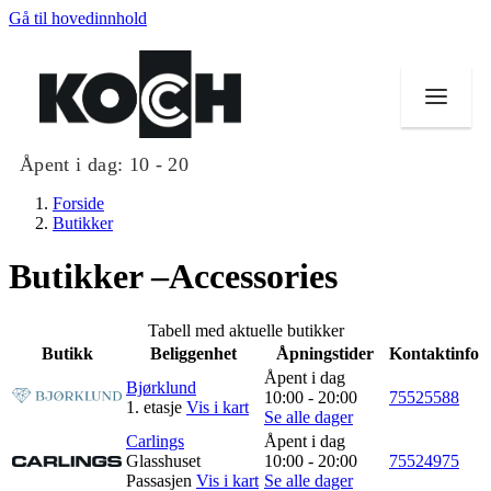
Gå til hovedinnhold
Åpent i dag:
10 - 20
Forside
Butikker
Butikker –Accessories
Butikker
Tabell med aktuelle butikker
Mat og drikke
Butikk
Beliggenhet
Åpningstider
Kontaktinfo
Åpent i dag
Bjørklund
Helse
10:00 - 20:00
75525588
1. etasje
Vis i kart
Se alle dager
Aktiviteter
Carlings
Åpent i dag
Glasshuset
10:00 - 20:00
75524975
Tilbud
Passasjen
Vis i kart
Se alle dager