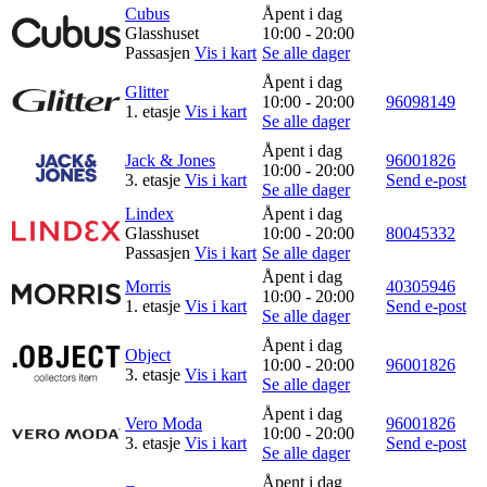
Cubus
Åpent i dag
Glasshuset
10:00 - 20:00
Merker
Passasjen
Vis i kart
Se alle dager
Inspirasjon
Åpent i dag
Glitter
10:00 - 20:00
96098149
1. etasje
Vis i kart
Se alle dager
Åpent i dag
Jack & Jones
96001826
Søk
10:00 - 20:00
3. etasje
Vis i kart
Send e-post
Se alle dager
Lindex
Åpent i dag
Glasshuset
10:00 - 20:00
80045332
Passasjen
Vis i kart
Se alle dager
Åpningstider
Åpent i dag
Morris
40305946
10:00 - 20:00
Praktisk informasjon
1. etasje
Vis i kart
Send e-post
Se alle dager
Ledige stillinger
Åpent i dag
Object
10:00 - 20:00
96001826
3. etasje
Vis i kart
Magasin
Se alle dager
Åpent i dag
Nyhet
Vero Moda
96001826
10:00 - 20:00
3. etasje
Vis i kart
Send e-post
Se alle dager
Kundeklubb
Åpent i dag