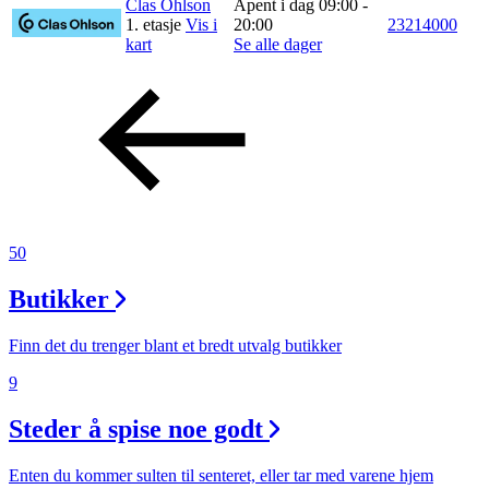
Clas Ohlson
Åpent i dag 09:00 -
1. etasje
Vis i
20:00
23214000
Merker
kart
Se alle dager
Inspirasjon
Søk
50
Åpningstider
Butikker
Praktisk informasjon
Ledige stillinger
Finn det du trenger blant et bredt utvalg butikker
9
Magasin
Nyhet
Steder å spise noe godt
Kundeklubb
Enten du kommer sulten til senteret, eller tar med varene hjem