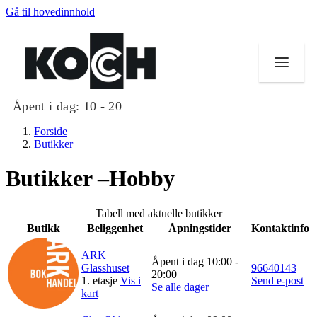
Gå til hovedinnhold
Åpent i dag:
10 - 20
Forside
Butikker
Butikker –Hobby
Butikker
Tabell med aktuelle butikker
Mat og drikke
Butikk
Beliggenhet
Åpningstider
Kontaktinfo
Helse
ARK
Åpent i dag 10:00 -
Glasshuset
96640143
20:00
1. etasje
Vis i
Send e-post
Aktiviteter
Se alle dager
kart
Tilbud