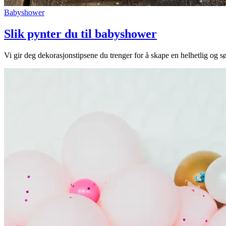
Åpningstider
Babyshower
Praktisk informasjon
Slik pynter du til babyshower
Ledige stillinger
Vi gir deg dekorasjonstipsene du trenger for å skape en helhetlig og s
Magasin
Nyhet
Kundeklubb