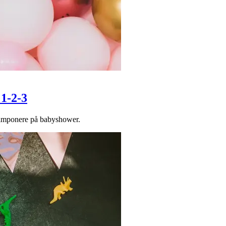
 1-2-3
 imponere på babyshower.