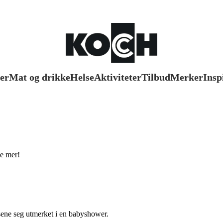
er
Mat og drikke
Helse
Aktiviteter
Tilbud
Merker
Insp
ye mer!
sene seg utmerket i en babyshower.