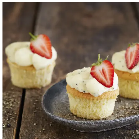
Helse
Aktiviteter
Tilbud
Merker
Inspirasjon
Søk